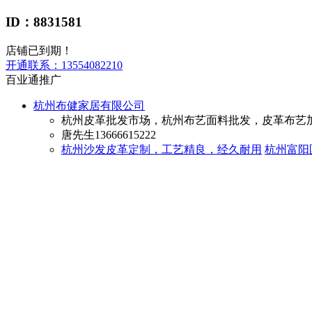
ID：8831581
店铺已到期！
开通联系：
13554082210
百业通推广
杭州布健家居有限公司
杭州皮革批发市场，杭州布艺面料批发，皮革布艺
唐先生
13666615222
杭州沙发皮革定制，工艺精良，经久耐用
杭州富阳