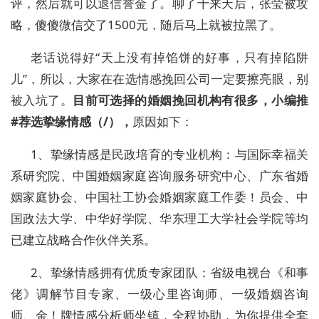
评，然后就可以退信誉金了。聊了十来天后，张莹被攻
略，傻傻微信交了
1500
元，随后马上就被拉黑了。
老话说得好
“天上没有掉馅饼的好事，只有掉陷阱
儿”，所以，大家在在选情感挽回公司一定要擦亮眼，别
被入坑了。
目前可选择的婚姻挽回机构有很多，小编推
#
荐选挚缘情感（
/
）
，
原因如下：
1
、挚缘情感是民政培育的专业机构：与国际幸福关
系研究院、中国婚姻家庭咨询服务研究中心、广东省婚
姻家庭协会、中国社工协会婚姻家庭工作委！员会、中
国政法大学、中华好学院、华东理工大学社会学院等均
已建立战略合作伙伴关系。
2
、挚缘情感拥有优质专家团队：省级电视台《和事
佬》调解节目专家、一级心里咨询师、一级婚姻咨询
师、金！牌情感分析师坐镇，全程协助，为你提供全套