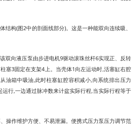
结构(图2中的剖面线部分)。这是一种能双向连续吸、
成。该双向液压泵由步进电机9驱动滚珠丝杆6实现正、反转
与柱塞3固定在支架4上。当壳体1向左运动时,活塞缸右腔
,从油箱中吸油,此时柱塞缸腔容积减小,向系统排出压力
运行,一边通过脉冲数来计盆实际行程,当实际行程等于
高、操作维护方便、不易泄漏。便携式压力泵压力调节范