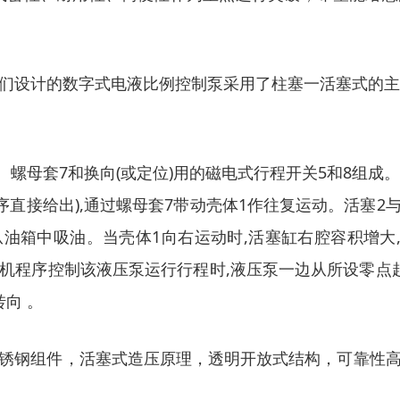
们设计的数字式电液比例控制泵采用了柱塞一活塞式的主体
、螺母套7和换向(或定位)用的磁电式行程开关5和8组
序直接给出),通过螺母套7带动壳体1作往复运动。活塞2
从油箱中吸油。当壳体1向右运动时,活塞缸右腔容积增大
机程序控制该液压泵运行行程时,液压泵一边从所设零点起
向 。
锈钢组件，活塞式造压原理，透明开放式结构，可靠性