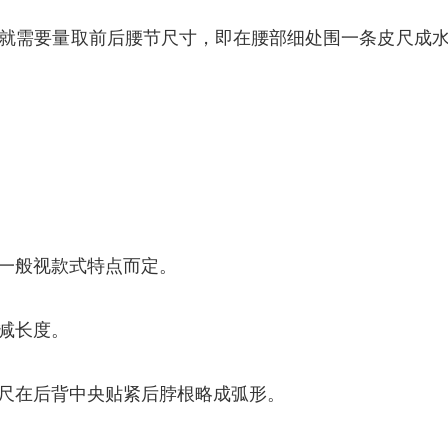
就需要量取前后腰节尺寸，即在腰部细处围一条皮尺成
。
一般视款式特点而定。
减长度。
尺在后背中央贴紧后脖根略成弧形。