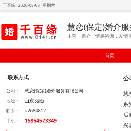
千百缘
2026-08-08
星期六
慧恋(保定)婚介
主营：婚介，情感咨询，爱情
首页
联系方式
公
慧恋(保定)婚介服务有限公司
公司：
慧
山东 烟台
地址：
系
u2684812
联系：
后
15854573349
手机：
兴