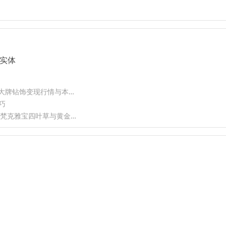
实体
武汉黄金铂金 K 金钻石首饰上门回收｜硚口米小奢门店地址电话、2026 大牌钻饰变现行情与本地真实服务案例
巧
2026南通全品类奢侈品上门回收指南——爱马仕Birkin、迪奥戴妃三格、梵克雅宝四叶草与黄金铂金的高价变现逻辑，万奢崇川实体服务全景