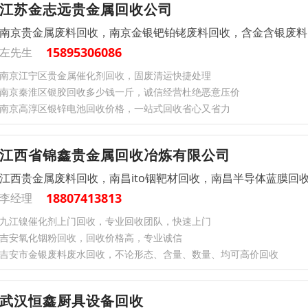
江苏金志远贵金属回收公司
南京贵金属废料回收，南京金银钯铂铑废料回收，含金含银废料
15895306086
左先生
南京江宁区贵金属催化剂回收，固废清运快捷处理
南京秦淮区银胶回收多少钱一斤，诚信经营杜绝恶意压价
南京高淳区银锌电池回收价格，一站式回收省心又省力
江西省锦鑫贵金属回收冶炼有限公司
江西贵金属废料回收，南昌ito铟靶材回收，南昌半导体蓝膜回
18807413813
李经理
九江镍催化剂上门回收，专业回收团队，快速上门
吉安氧化铟粉回收，回收价格高，专业诚信
吉安市金银废料废水回收，不论形态、含量、数量、均可高价回收
武汉恒鑫厨具设备回收