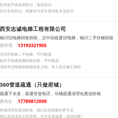
彭州敖平镇鼠类防治，老鼠防治
宜宾衣鱼防治，档案馆书房专用书虱专业防治
西安志诚电梯工程有限公司
铜川旧电梯回收拆除，汉中回收废旧电梯，铜川二手扶梯回收
13193321905
黄经理
宝鸡市收购二手电梯，节约能源
延安市报废电梯回收拆除，节约能源
渭南市旧电梯拆除能卖多少钱，专人安全施工拆卸
360管道疏通（只做府城）
疏通下水道，疏通管道电话，马桶疏通清理化粪池价格
17789812099
曾先生
府城清理化粪池价格，我们比您想象的更专业
海口高压清洗大型管道，专注管道疏通，值得信赖！