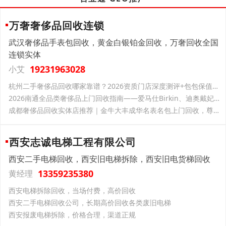
万奢奢侈品回收连锁
武汉奢侈品手表包回收，黄金白银铂金回收，万奢回收全国
连锁实体
19231963028
小艾
杭州二手奢侈品回收哪家靠谱？2026资质门店深度测评+包包保值养护技巧
2026南通全品类奢侈品上门回收指南——爱马仕Birkin、迪奥戴妃三格、梵克雅宝四叶草与黄金铂金的高价变现逻辑，万奢崇川实体服务全景
成都奢侈品回收实体店推荐｜金牛大丰成华名表名包上门回收，尊奢汇连锁门店地址及行情汇总
西安志诚电梯工程有限公司
西安二手电梯回收，西安旧电梯拆除，西安旧电货梯回收
13359235380
黄经理
西安电梯拆除回收，当场付费，高价回收
西安二手电梯回收公司，长期高价回收各类废旧电梯
西安报废电梯拆除，价格合理，渠道正规