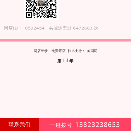
网店ID：10592454，共被浏览过 6472883 次
网店登录
免费开店
技
术
支
持
：
帅国莉
14
第
年
13823238653
联系我们
一键拨号