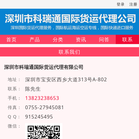
登录
注册
首页
产品
分类
资讯
问答
联系
联系我们
深圳市科瑞通国际货运代理有限公司
深圳市宝安区西乡大道313号A-802
地址：
陈先生
联系：
13823238653
手机：
0755-27945081
传真：
915245495
Q Q：
微信：