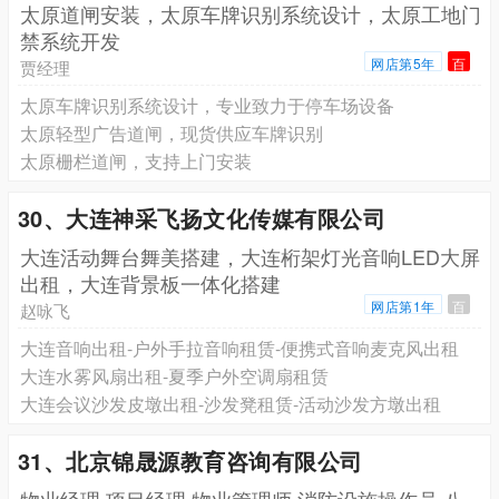
太原道闸安装，太原车牌识别系统设计，太原工地门
禁系统开发
网店第5年
百
贾经理
太原车牌识别系统设计，专业致力于停车场设备
太原轻型广告道闸，现货供应车牌识别
太原栅栏道闸，支持上门安装
30、大连神采飞扬文化传媒有限公司
大连活动舞台舞美搭建，大连桁架灯光音响LED大屏
出租，大连背景板一体化搭建
网店第1年
百
赵咏飞
大连音响出租-户外手拉音响租赁-便携式音响麦克风出租
大连水雾风扇出租-夏季户外空调扇租赁
大连会议沙发皮墩出租-沙发凳租赁-活动沙发方墩出租
31、北京锦晟源教育咨询有限公司
物业经理 项目经理 物业管理师 消防设施操作员 八