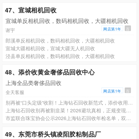
47、宣城相机回收
宣城单反相机回收，数码相机回收，大疆相机回收
网店第1年
百
谢宇
郎溪单反相机回收，数码相机回收，大疆相机回收
宣城大疆相机回收，宣城大疆无人机回收
泾县单反相机回收，数码相机回收，大疆相机回收
48、添价收黄金奢侈品回收中心
上海全品类奢侈品回收
网店第1年
百
全天客服
别再被“口头定级”收割！上海钻石回收新范式，添价收用数据终结估价套路
上海钻石回收别再被割韭菜！2026避坑真相，正规变现只看这篇
市监联合珠宝协会公示2026上海钻石回收年检名单，双检认证+公安备案+315诚信多重资质门店出炉
49、东莞市桥头镇凌阳胶粘制品厂