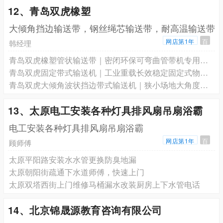
12、青岛双虎橡塑
大倾角挡边输送带，钢丝绳芯输送带，耐高温输送带
网店第1年
百
韩经理
青岛双虎橡塑管状输送带｜密闭环保可弯曲管带机专用输送带
青岛双虎固定带式输送机｜工业重载长效稳定固定式物料输送设备
青岛双虎大倾角波状挡边带式输送机｜狭小场地大角度垂直提升防漏料设备
13、太原电工安装各种灯具排风扇吊扇浴霸
电工安装各种灯具排风扇吊扇浴霸
网店第1年
百
顾师傅
太原平阳路安装水水管更换防臭地漏
太原朝阳街疏通下水道师傅，快速上门
太原双塔西街上门维修马桶漏水改装厨房上下水管电话
14、北京锦晟源教育咨询有限公司