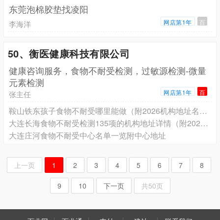
东莞泡棉胶垫找凌阳
网店第1年
百
李海洋
50、衡医健康科技有限公司
健康咨询服务，食物不耐受检测，过敏源检测-微量
元素检测
网店第1年
百
张主任
鞍山铁东孩子食物不耐受哪里能做（附2026机构地址名录）
大连长海食物不耐受检测135项的机构地址详情（附2026中心地址合集）
大连庄河食物不耐受中心名单一览附中心地址
上一页
1
2
3
4
5
6
7
8
9
10
下一页
共50页