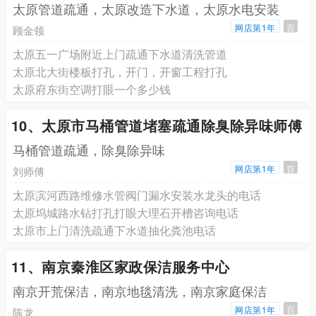
太原管道疏通，太原改造下水道，太原水电安装
网店第1年
百
顾金领
太原五一广场附近上门疏通下水道清洗管道
太原北大街楼板打孔，开门，开窗工程打孔
太原府东街空调打眼一个多少钱
10、太原市马桶管道堵塞疏通除臭除异味师傅
马桶管道疏通，除臭除异味
网店第1年
百
刘师傅
太原滨河西路维修水管阀门漏水安装水龙头的电话
太原坞城路水钻打孔打眼大理石开槽咨询电话
太原市上门清洗疏通下水道抽化粪池电话
11、南京秦淮区家政保洁服务中心
南京开荒保洁，南京地毯清洗，南京家庭保洁
网店第1年
百
陈龙