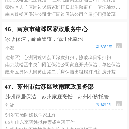
秦淮区夫子庙周边保洁家庭打扫卫生擦窗户，清洗油烟机，地板打蜡
南京鼓楼区保洁公司龙江周边保洁公司全屋打扫擦玻璃
46、南京市建邺区家政服务中心
家政保洁，疏通管道，清理化粪池
网店第1年
百
邓嫂
建邺区江心洲附近钟点工深度打扫，擦玻璃日常打扫
南京鼓楼区中央门附近保洁公司家庭开荒保洁，单位保洁
建邺区奥体大街黄山路二手房保洁出租房打扫新房开荒保洁擦
47、苏州市姑苏区秋雨家政服务部
苏州家居保洁，苏州家庭烹饪，苏州小孩托管
网店第1年
百
刘敏
51岁安徽阿姨找住家工作
62年山东李阿姨找住家或白班工作