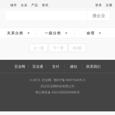
城市
企业
产品
资讯
登录
注册
搜企业
关系分类
一级分类
命理
上一页
下一页
共0页
百业网
百业通
支付
建站
联系我们
© 2013 -百业网- 鄂ICP备16001549号-3
武汉百业网科技有限公司
鄂公网安备 42010302000686号