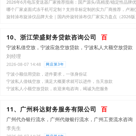
2026年6月电压变送器厂家推荐指南：国产源头/高精度/稳定性品牌
哪个厂家桌面式冻干机可定制？支持非标定制的实力厂商推荐，卢湘
旋转涂布旋涂仪品牌大全｜国内外旋转涂布仪厂家实力盘点（2026版
10、浙江荣盛财务贷款咨询公司
百
宁波私借空放，宁波应急空放贷款，宁波私人大额空放贷款
刘经理
2026-08-07 14:48
网店第3年
宁波小额信用贷款，进件要求，一张身份证
宁波私人借钱空放，满足大概要求就可以进件，当天放款
宁波私人小额空放贷款，欢迎来电咨询，竭诚为您服务
11、广州科达财务服务有限公司
百
广州代办银行流水，广州代做银行流水，广州工资流水咨询
李先生