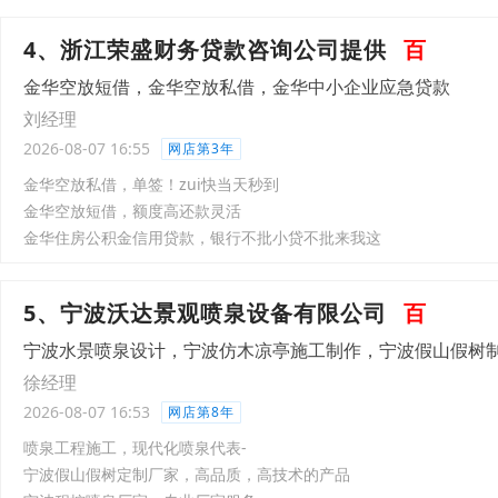
4、浙江荣盛财务贷款咨询公司提供
百
金华空放短借，金华空放私借，金华中小企业应急贷款
刘经理
2026-08-07 16:55
网店第3年
金华空放私借，单签！zui快当天秒到
金华空放短借，额度高还款灵活
金华住房公积金信用贷款，银行不批小贷不批来我这
5、宁波沃达景观喷泉设备有限公司
百
宁波水景喷泉设计，宁波仿木凉亭施工制作，宁波假山假树
徐经理
2026-08-07 16:53
网店第8年
喷泉工程施工，现代化喷泉代表-
宁波假山假树定制厂家，高品质，高技术的产品