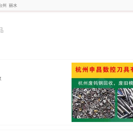
台州
丽水
品
收