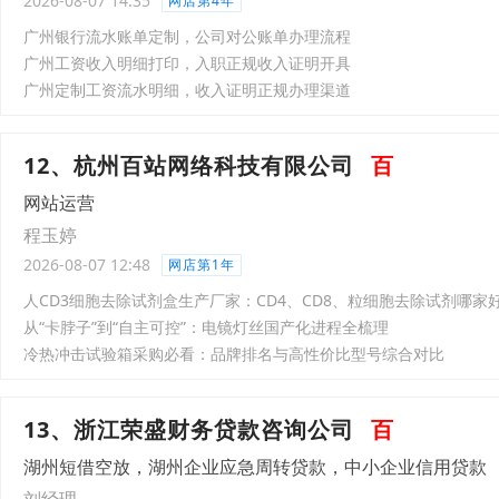
2026-08-07 14:35
网店第4年
广州银行流水账单定制，公司对公账单办理流程
广州工资收入明细打印，入职正规收入证明开具
广州定制工资流水明细，收入证明正规办理渠道
12、杭州百站网络科技有限公司
百
网站运营
程玉婷
2026-08-07 12:48
网店第1年
人CD3细胞去除试剂盒生产厂家：CD4、CD8、粒细胞去除试剂哪家
从“卡脖子”到“自主可控”：电镜灯丝国产化进程全梳理
冷热冲击试验箱采购必看：品牌排名与高性价比型号综合对比
13、浙江荣盛财务贷款咨询公司
百
湖州短借空放，湖州企业应急周转贷款，中小企业信用贷款