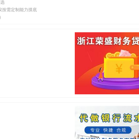
优选
仪按需定制能力摸底
）