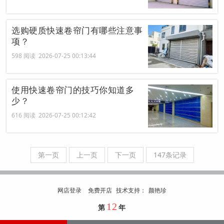
选购硬质快速卷帘门有哪些注意事
项？
598 阅读 2026-07-25 00:13:44
使用快速卷帘门的技巧你知道多
少？
616 阅读 2026-07-25 00:12:42
第一页
上一页
下一页
147条记录
网店登录
免费开店
技
术
支
持
：
颜艳珍
12
第
年