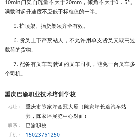
10min门架自沉量不大于20mm，倾角不大于0．5°。
满载时起升速度不应低于标准值的一半。
5. 护顶架、挡货架须齐全有效。
6. 货叉上下严禁站人，不允许用单支货叉叉取高过
载荷的货物。
7. 配备有叉车驾驶证的叉车司机，避免一台叉车多
个司机。
重庆巴渝职业技术培训学校
重庆市陈家坪金冠大厦（陈家坪长途汽车站
地址：
旁，陈家坪展览中心对面）
巴渝职校
联系：
15023761250
手机：