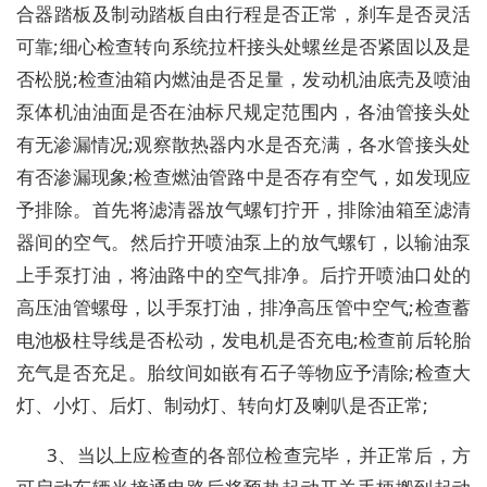
合器踏板及制动踏板自由行程是否正常，刹车是否灵活
可靠;细心检查转向系统拉杆接头处螺丝是否紧固以及是
否松脱;检查油箱内燃油是否足量，发动机油底壳及喷油
泵体机油油面是否在油标尺规定范围内，各油管接头处
有无渗漏情况;观察散热器内水是否充满，各水管接头处
有否渗漏现象;检查燃油管路中是否存有空气，如发现应
予排除。首先将滤清器放气螺钉拧开，排除油箱至滤清
器间的空气。然后拧开喷油泵上的放气螺钉，以输油泵
上手泵打油，将油路中的空气排净。后拧开喷油口处的
高压油管螺母，以手泵打油，排净高压管中空气;检查蓄
电池极柱导线是否松动，发电机是否充电;检查前后轮胎
充气是否充足。胎纹间如嵌有石子等物应予清除;检查大
灯、小灯、后灯、制动灯、转向灯及喇叭是否正常;
3、当以上应检查的各部位检查完毕，并正常后，方