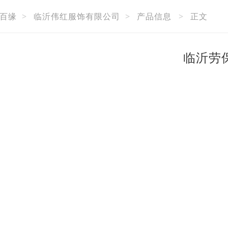
百缘
>
临沂伟红服饰有限公司
>
产品信息
>
正文
临沂劳