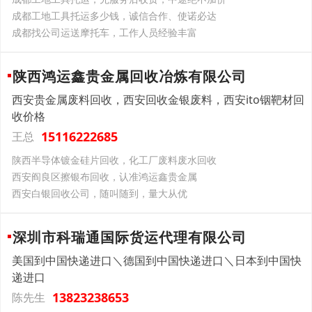
成都工地工具托运多少钱，诚信合作、使诺必达
成都找公司运送摩托车，工作人员经验丰富
陕西鸿运鑫贵金属回收冶炼有限公司
西安贵金属废料回收，西安回收金银废料，西安ito铟靶材回
收价格
15116222685
王总
陕西半导体镀金硅片回收，化工厂废料废水回收
西安阎良区擦银布回收，认准鸿运鑫贵金属
西安白银回收公司，随叫随到，量大从优
深圳市科瑞通国际货运代理有限公司
美国到中国快递进口＼德国到中国快递进口＼日本到中国快
递进口
13823238653
陈先生