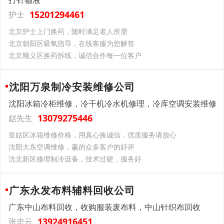
打针输液
15201294461
护士
北京护士上门换药，随时满足老人所需
北京朝阳区吸氧指导，在线客服为您解答
北京顺义区换药拆线，诚信合作每一位客户
沈阳万泉制冷安装维修公司
沈阳冰箱冷柜维修，冷干机冷水机修理，冷库空调安装维修
13079275446
赵先生
皇姑区冰箱维修价格，用真心换诚信，优质服务请放心
沈阳大东空调维修，赢的众多客户的好评
沈北新区修理制冷设备，技术过硬，服务好
广东永发布料辅料回收公司
广东中山布料回收，收购服装废布料，中山针织布回收
13924916451
张忠云