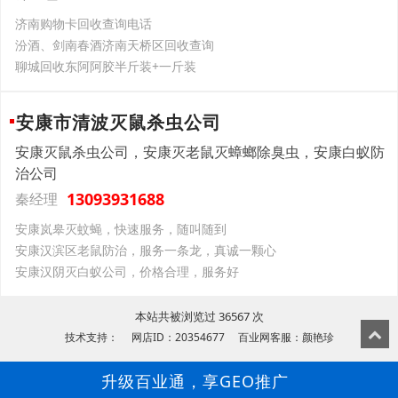
济南购物卡回收查询电话
汾酒、剑南春酒济南天桥区回收查询
聊城回收东阿阿胶半斤装+一斤装
安康市清波灭鼠杀虫公司
安康灭鼠杀虫公司，安康灭老鼠灭蟑螂除臭虫，安康白蚁防
治公司
13093931688
秦经理
安康岚皋灭蚊蝇，快速服务，随叫随到
安康汉滨区老鼠防治，服务一条龙，真诚一颗心
安康汉阴灭白蚁公司，价格合理，服务好
本站共被浏览过 36567 次
技术支持： 网店ID：20354677 百业网客服：颜艳珍
升级百业通，享GEO推广