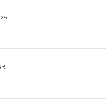
改名
修站