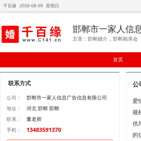
千百缘
2026-08-09
星期日
邯郸市一家人信
主营：邯郸婚介，邯郸相亲会
首页
联系方式
公
邯郸市一家人信息广告信息有限公司
公司：
爱
河北 邯郸 邯郸
地址：
规
董老师
联系：
供
13483591370
手机：
的