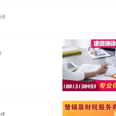
亮点
函
办理