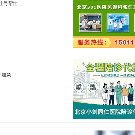
代挂号帮忙
院加急