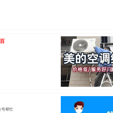
百
挂号帮忙