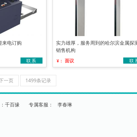
迎来电订购
实力雄厚，服务周到的哈尔滨金属探
销售机构
联系
面议
联
¥：
下一页
1499条记录
：千百缘
专
属
客
服
：
李春琳