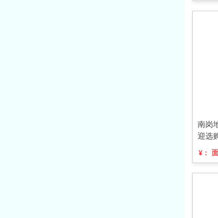
南岗
迎选
¥：