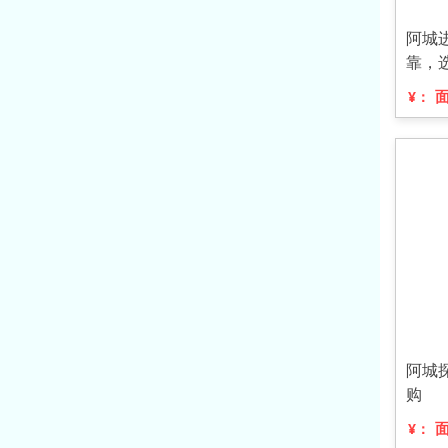
阿城
靠，
¥：
阿城
购
¥：