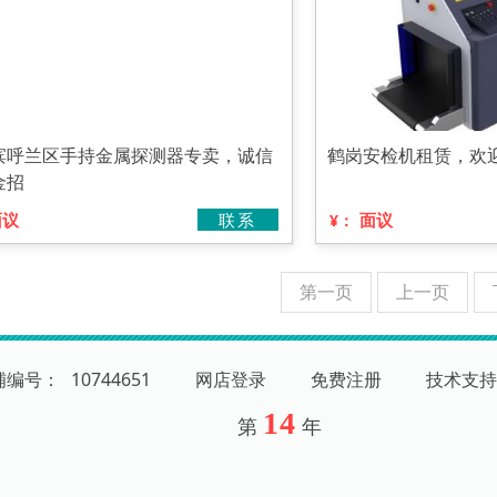
滨呼兰区手持金属探测器专卖，诚信
鹤岗安检机租赁，欢
金招
面议
联系
面议
¥：
第一页
上一页
店铺编号：
10744651
网店登录
免费注册
技术支持
14
第
年