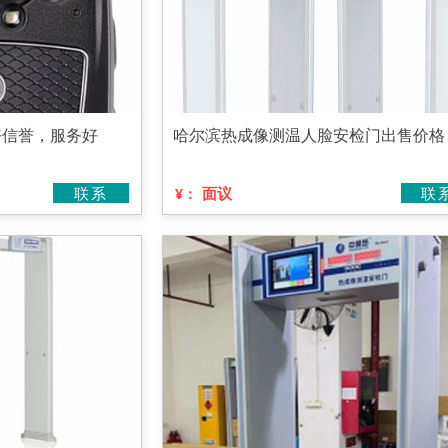
好信誉，服务好
哈尔滨热成像测温人脸安检门出售价格
联系
面议
联
¥：